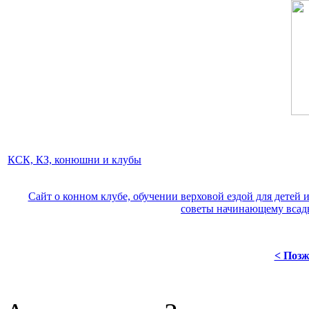
КСК, КЗ, конюшни и клубы
Сайт о конном клубе, обучении верховой ездой для детей и
советы начинающему всадн
< Позж